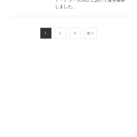
ア・アワーズ2022 において賞を獲得
しました。
1
2
3
次へ