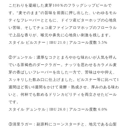
こだわりを凝縮した麦芽100％のフラッグシップビールで
す。“麦そのまま”の旨味を前面に押し出した、いわゆるモル
ティなフレーバーとともに、ドイツ産ビターホップの心地良
い苦味、そしてチェコ産ファインアロマホップのフローラル
で上品な香りが、喉元や鼻先に心地良い刺激を残します。
スタイル ピルスナー | IBU 21.0 | アルコール度数 5.5%
②デュンケル：濃厚なコクとまろやかな味わいが人気を呼ん
でいる茶褐色のダークラガー。ナッツを思わせるカラメル麦
芽の香ばしいフレーバーを出した一方で、苦味はやや抑え、
スッキリした飲み口に仕上げました。ピルスナー等に比べて1
週間ほど長い6週間をかけて発酵・熟成させ、厚みのある味わ
いと、何杯でも飲めるドリンカビリティを両立させたビール
です。
スタイル デュンケル | IBU 26.0 | アルコール度数 6.0%
③清里ラガー：副原料にコーンスターチと、地元である山梨