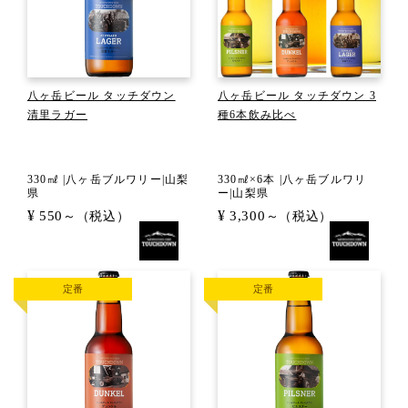
八ヶ岳ビール タッチダウン
八ヶ岳ビール タッチダウン 3
清里ラガー
種6本飲み比べ
330㎖ |八ヶ岳ブルワリー|山梨
330㎖×6本 |八ヶ岳ブルワリ
県
ー|山梨県
¥
¥
550
3,300
～（税込）
～（税込）
定番
定番