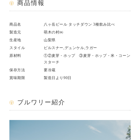
商品情報
商品名
八ヶ岳ビール タッチダウン 3種飲み比べ
製造元
萌木の村㈱
生産地
山梨県
スタイル
ピルスナー,デュンケル,ラガー
原材料
①②麦芽・ホップ ③麦芽・ホップ・米・コーン
スターチ
保存方法
要冷蔵
賞味期限
製造日より90日
ブルワリー紹介