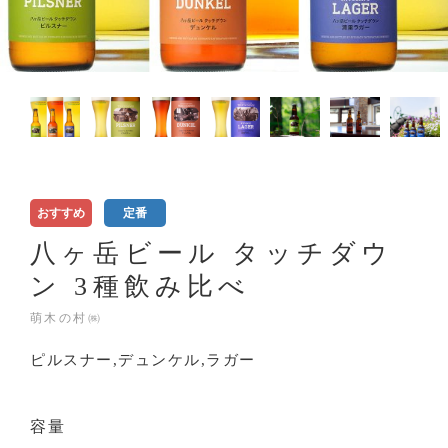
おすすめ
定番
八ヶ岳ビール タッチダウ
ン 3種飲み比べ
萌木の村㈱
ピルスナー,デュンケル,ラガー
容量