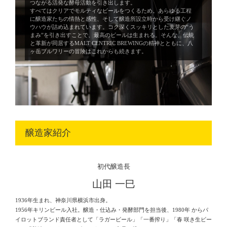
つながる活発な酵母活動を引き出します。
すべてはクリアでモルティなビールをつくるため。あらゆる工程
に醸造家たちの情熱と感性、そして醸造所設立時から受け継ぐノ
ウハウが詰め込まれています。コク深くスッキリとした麦芽の“う
まみ”を引き出すことで、最高のビールは生まれる。そんな、伝統
と革新が同居するMALT CENTRIC BREWINGの精神とともに、八
ヶ岳ブルワリーの冒険はこれからも続きます。
醸造家紹介
初代醸造長
山田 一巳
1936年生まれ、神奈川県横浜市出身。
1956年キリンビール入社。醸造・仕込み・発酵部門を担当後、1980年 からパ
イロットブランド責任者として「ラガービール」「一番搾り」「春 咲き生ビー