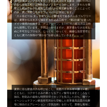
原理自体はシンプルですが、それを具現化する醸造（BREWING）
のあらゆる工程には無数のファクターが存在します。それらを幾
重にも組み合わせた複雑な方程式から最適解を導くことによって
のみ、真に芳醇なモルトフレーバーは実現します。
「八ヶ岳ビール タッチダウン」の醸造元である八ヶ岳ブルワリー
は、麦芽からエキスを抽出する仕込み工程で、“第2の釜”を使った
ドイツ発祥の伝統手法「デコクション」を1997年の醸造所設立時
から採用しています。手間はかかりますが、麦芽感を引き出すた
めに不可欠なプロセス。じっくり、ゆっくり、繊細な温度管理と
ともに麦汁の加熱や“寝かせ”を繰り返していきます。
麦芽に宿る酵素の力を呼び起こし、発酵のエネルギー源（＝糖）
とともに、コクやうまみの素となるアミノ酸等を余すところなく
抽出。秒刻みの厳格な時間管理でホップを投入したのち、独ヴァ
イヘンシュテファン醸造研究所から空輸した世界最高品質の生酵
母に独自のエアレーション（空気混和）を行って、豊穣な風味に