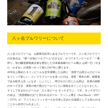
八ヶ岳ブルワリーについて
八ヶ岳ブルワリーは、山梨県北杜市にあるブルワリーです。八ヶ岳ブルワリー
の出発点は、“第一次地ビールブーム”のさなか、かつてキリンビールで「一番
搾り」等の醸造開発責任者を歴任した日本最高峰のビール職人 山田一巳（やま
だ・かずみ）が清里へやって来た1997年に遡ります。
40年以上勤めたキリンビールを定年退職した山田に「清里で山田さんのビール
をつくって欲しい」というラブコールを送ったのは、清里「萌木の村」創業者
である舩木上次（ふなき・じょうじ）。呼びかけに応じた山田は、自身の経験
のすべて注ぎ、清里の地で再びビールづくりに情熱を注ぐこととなりました。
そうして生まれたビールが「八ヶ岳ビール タッチダウン」です。タッチダウン
の名は、“清里開拓の父”と言われるポール・ラッシュ博士（Paul Rusch：1897
～1979）が、アメリカンフットボールを日本に広めた伝道師としても知られる
ことから名付けられました。