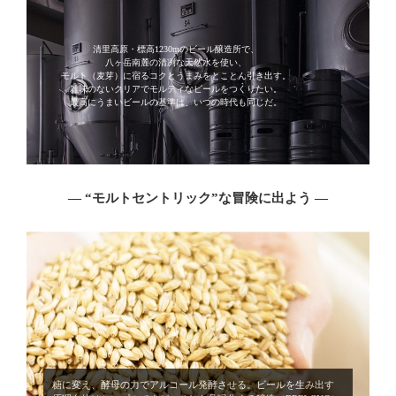
清里高原・標高1230mのビール醸造所で、
八ヶ岳南麓の清冽な天然水を使い、
モルト（麦芽）に宿るコクとうまみをとことん引き出す。
雑味のないクリアでモルティなビールをつくりたい。
最高にうまいビールの基準は、いつの時代も同じだ。
― “モルトセントリック”な冒険に出よう ―
糖に変え、酵母の力でアルコール発酵させる。ビールを生み出す