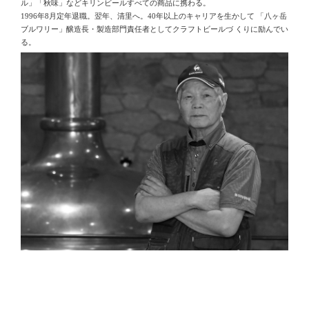
ル」「秋味」などキリンビールすべての商品に携わる。
1996年8月定年退職。翌年、清里へ。40年以上のキャリアを生かして 「八ヶ岳
ブルワリー」醸造長・製造部門責任者としてクラフトビールづ くりに励んでい
る。