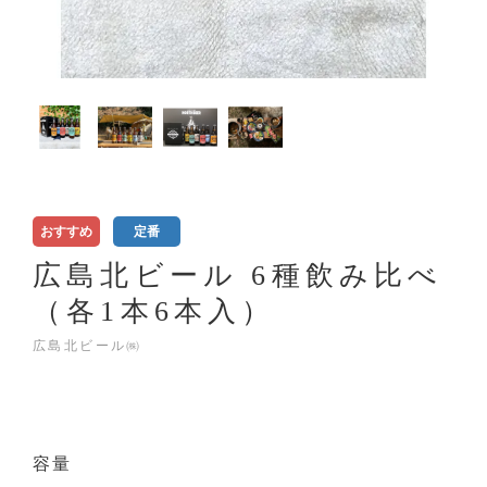
おすすめ
定番
広島北ビール 6種飲み比べ
（各1本6本入）
広島北ビール㈱
容量