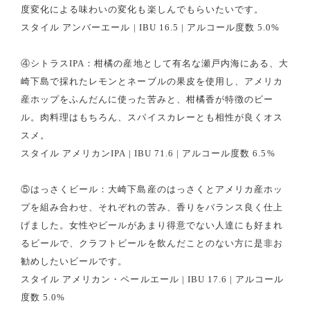
度変化による味わいの変化も楽しんでもらいたいです。
スタイル アンバーエール | IBU 16.5 | アルコール度数 5.0%
④シトラスIPA：柑橘の産地として有名な瀬戸内海にある、大
崎下島で採れたレモンとネーブルの果皮を使用し、アメリカ
産ホップをふんだんに使った苦みと、柑橘香が特徴のビー
ル。肉料理はもちろん、スパイスカレーとも相性が良くオス
スメ。
スタイル アメリカンIPA | IBU 71.6 | アルコール度数 6.5%
⑤はっさくビール：大崎下島産のはっさくとアメリカ産ホッ
プを組み合わせ、それぞれの苦み、香りをバランス良く仕上
げました。女性やビールがあまり得意でない人達にも好まれ
るビールで、クラフトビールを飲んだことのない方に是非お
勧めしたいビールです。
スタイル アメリカン・ペールエール | IBU 17.6 | アルコール
度数 5.0%