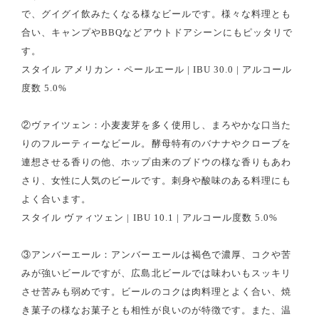
で、グイグイ飲みたくなる様なビールです。様々な料理とも
合い、キャンプやBBQなどアウトドアシーンにもピッタリで
す。
スタイル アメリカン・ペールエール | IBU 30.0 | アルコール
度数 5.0%
②ヴァイツェン：小麦麦芽を多く使用し、まろやかな口当た
りのフルーティーなビール。酵母特有のバナナやクローブを
連想させる香りの他、ホップ由来のブドウの様な香りもあわ
さり、女性に人気のビールです。刺身や酸味のある料理にも
よく合います。
スタイル ヴァィツェン | IBU 10.1 | アルコール度数 5.0%
③アンバーエール：アンバーエールは褐色で濃厚、コクや苦
みが強いビールですが、広島北ビールでは味わいもスッキリ
させ苦みも弱めです。ビールのコクは肉料理とよく合い、焼
き菓子の様なお菓子とも相性が良いのが特徴です。また、温