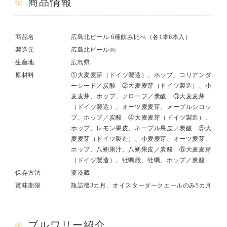
商品情報
商品名
広島北ビール 6種飲み比べ（各1本6本入）
製造元
広島北ビール㈱
生産地
広島県
原材料
①大麦麦芽（ドイツ製造）、ホップ、コリアンダ
ーシード／炭酸 ②大麦麦芽（ドイツ製造）、小
麦麦芽、ホップ、クローブ／炭酸 ③大麦麦芽
（ドイツ製造）、オーツ麦麦芽、メープルシロッ
プ、ホップ／炭酸 ④大麦麦芽（ドイツ製造）、
ホップ、レモン果皮、ネーブル果皮／炭酸 ⑤大
麦麦芽（ドイツ製造）、小麦麦芽、オーツ麦芽、
ホップ、八朔果汁、八朔果皮／炭酸 ⑥大麦麦芽
（ドイツ製造）、牡蠣殻、牡蠣、ホップ／炭酸
保存方法
要冷蔵
賞味期限
瓶詰後3カ月、オイスターダークエールのみ5カ月
ブルワリー紹介