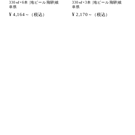
330㎖×6本 |地ビール飛騨|岐
330㎖×3本 |地ビール飛騨|岐
阜県
阜県
¥
¥
4,164
2,170
～（税込）
～（税込）