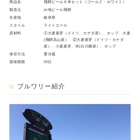
商品名
飛騨ビール６本セット（ゴールド・ホワイト）
製造元
㈱地ビール飛騨
生産地
岐阜県
スタイル
ライトエール
原材料
①大麦麦芽（ドイツ、カナダ産）、ホップ、大麦
(飛騨高山産） ②大麦麦芽（ドイツ・カナダ
産）、小麦麦芽、米(白川郷産）、ホップ
保存方法
要冷蔵
賞味期限
90日
ブルワリー紹介