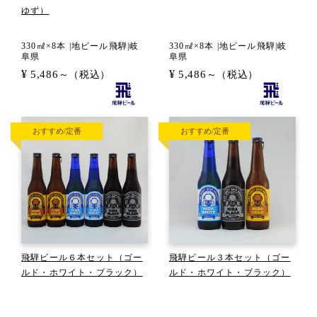
ゆず）
330㎖×8本 |地ビール飛騨|岐
330㎖×8本 |地ビール飛騨|岐
阜県
阜県
¥
¥
5,486
5,486
～（税込）
～（税込）
おすすめ/定番
おすすめ/定番
飛騨ビール６本セット（ゴー
飛騨ビール３本セット（ゴー
ルド・ホワイト・ブラック）
ルド・ホワイト・ブラック）