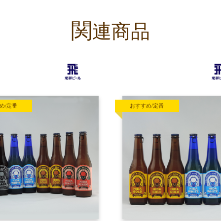
関
連商品
め/定番
おすすめ/定番