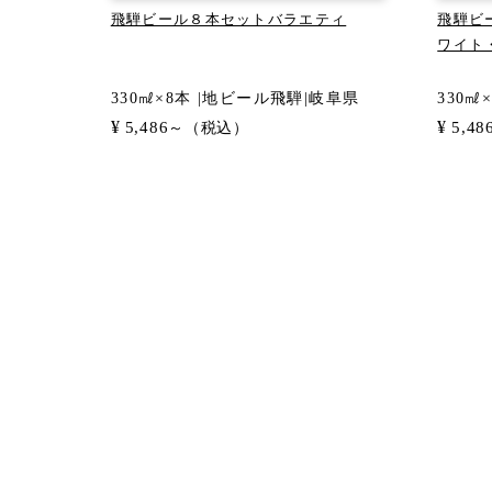
飛騨ビール８本セットバラエティ
飛騨ビ
ワイト
330㎖×8本 |地ビール飛騨|岐阜県
330㎖
¥
¥
5,486
5,48
～（税込）