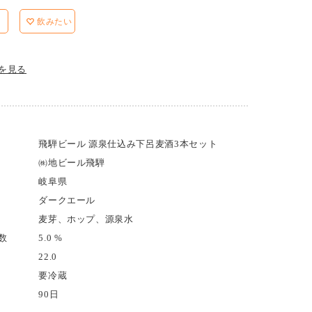
飲みたい
を見る
飛騨ビール 源泉仕込み下呂麦酒3本セット
㈱地ビール飛騨
岐阜県
ダークエール
麦芽、ホップ、源泉水
数
5.0 %
22.0
要冷蔵
90日