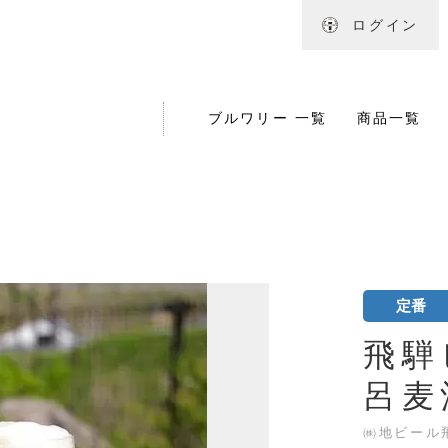
ログイン
ブルワリー 一覧
商品一覧
定番
飛騨
呂麦
㈱地ビール