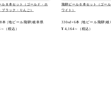
ール８本セット（ゴールド・ホ
飛騨ビール６本セット（ゴール
・ブラック・りんご）
ワイト）
×8本 |地ビール飛騨|岐阜県
330㎖×6本 |地ビール飛騨|
¥
6
4,164
～（税込）
～（税込）