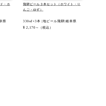
ド・ホ
飛騨ビール３本セット（ホワイト・り
んご・ゆず）
岐阜県
330㎖×3本 |地ビール飛騨|岐阜県
¥
2,170
～（税込）