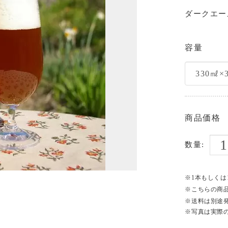
ダークエー
容量
商品価格
数量:
※1本もしく
※こちらの商品
※送料は別途
※写真は実際