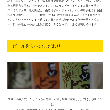
の喜ぶ顔を見ることができ、造る喜びや新商品へのヒントなど、美味しい物を
造る原動力を得ることができます。このようなビールイベントは日本各地で
年々増えており、地元開催の「山陰地ビールフェスタ」や、毎年開催される国
内最大規模の「ビアフェス横浜」では3日間で約10,000人の方々が来場されま
す。こういったイベントを通じて、日本各地の地ビール文化が全国へと広ま
り、日本の地ビール文化全体が広く大きくなっていくよう挑戦し続けます。
ビール造りへのこだわり
文豪「小泉八雲」こと「へるん先生」が愛し世界に紹介した、古きよき町「松
江」。