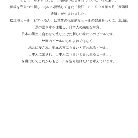
そして、幕末すでにビール会社の経営を行っていた「松江藩」。
伝統を守りつつ新しいものへ挑戦してきた「松江」に１９９９年４月「麦酒醸
造所」が生まれました。
松江地ビール「ビアへるん」は世界の伝統的なビールの製法をもとに、北山山
系の湧き水を使用し、日本人の繊細な味覚、
日本の風土に合わせて造り上げた新しい味わいのビールです。
外国のビールのものまねではなく、
「地元に愛され、地元の方にうまいと言われるビール。」
「日本人に愛され、日本人にうまいと言われるビール。」
を目指してこれからもビールを造り続けたいと考えています。