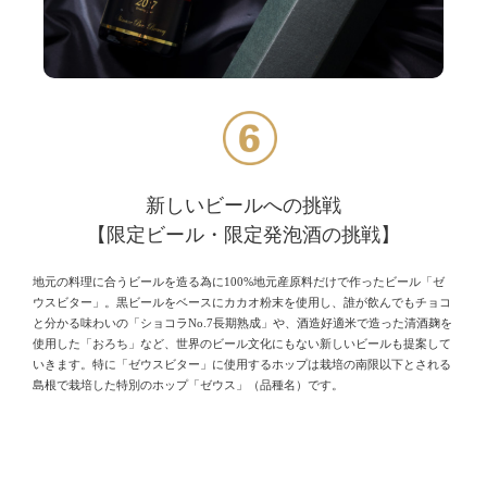
新しいビールへの挑戦
【限定ビール・限定発泡酒の挑戦】
地元の料理に合うビールを造る為に100%地元産原料だけで作ったビール「ゼ
ウスビター」。黒ビールをベースにカカオ粉末を使用し、誰が飲んでもチョコ
と分かる味わいの「ショコラNo.7長期熟成」や、酒造好適米で造った清酒麹を
使用した「おろち」など、世界のビール文化にもない新しいビールも提案して
いきます。特に「ゼウスビター」に使用するホップは栽培の南限以下とされる
島根で栽培した特別のホップ「ゼウス」（品種名）です。