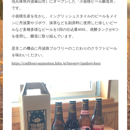
現兵庫県丹波篠山市）にオープンした「小規模ビール醸造所」
です。
小規模生産を生かし、イングリッシュスタイルのビールをメイ
ンに丹波栗やゴボウ、抹茶などを副原料に使用した珍しいビー
ルなど多種多様なビールを1回の仕込量400L、発酵タンクが4つ
を使用し、醸造に取り組んでいます。
是非この機会に丹波路ブルワリーのこだわりのクラフトビール
を味わいください。
https://craftbeer-supporters.fubu.jp/brewery/tambaji-beer