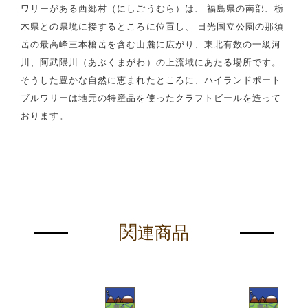
ワリーがある西郷村（にしごうむら）は、 福島県の南部、栃
木県との県境に接するところに位置し、 日光国立公園の那須
岳の最高峰三本槍岳を含む山麓に広がり、東北有数の一級河
川、阿武隈川（あぶくまがわ）の上流域にあたる場所です。
そうした豊かな自然に恵まれたところに、ハイランドポート
ブルワリーは地元の特産品を使ったクラフトビールを造って
おります。
関
連商品