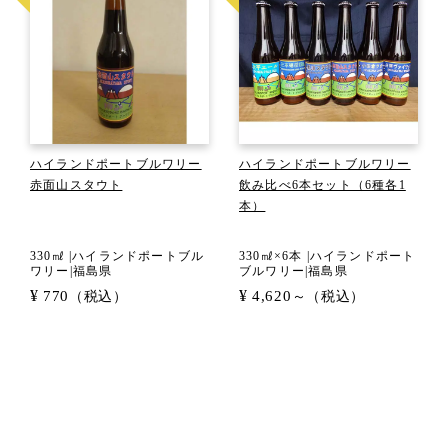
ハイランドポートブルワリー
ハイランドポートブルワリー
赤面山スタウト
飲み比べ6本セット（6種各1
本）
330㎖ |ハイランドポートブル
330㎖×6本 |ハイランドポート
ワリー|福島県
ブルワリー|福島県
¥
¥
770
4,620
（税込）
～（税込）