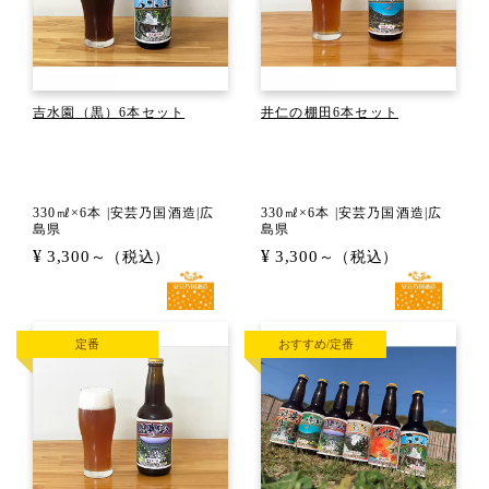
吉水園（黒）6本セット
井仁の棚田6本セット
330㎖×6本 |安芸乃国酒造|広
330㎖×6本 |安芸乃国酒造|広
島県
島県
¥
¥
3,300
3,300
～（税込）
～（税込）
定番
おすすめ/定番