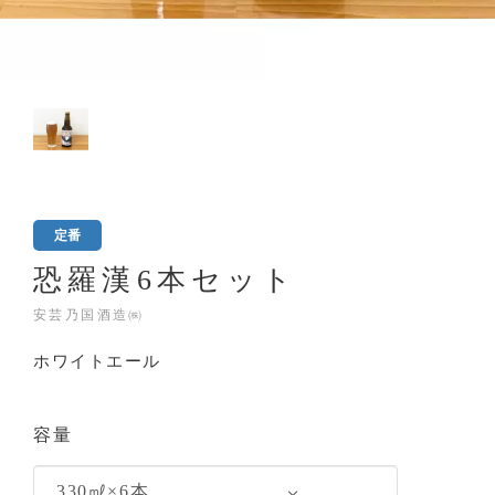
定番
恐羅漢6本セット
安芸乃国酒造㈱
ホワイトエール
容量