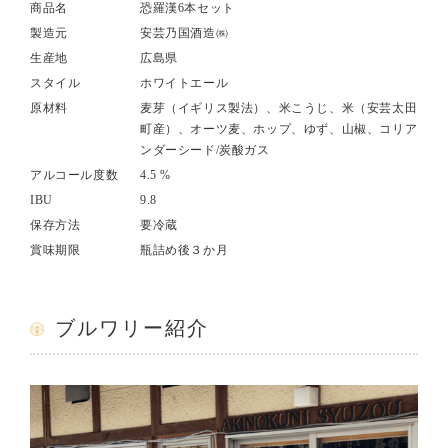
商品名
恐羅漢6本セット
製造元
安芸乃国酒造㈱
生産地
広島県
スタイル
ホワイトエール
原材料
麦芽（イギリス製法）、米こうじ、米（安芸太田
町産）、オーツ麦、ホップ、ゆず、山椒、コリア
ンダーシード/炭酸ガス
アルコール度数
4.5 %
IBU
9.8
保存方法
要冷蔵
賞味期限
瓶詰め後３か月
ブルワリー紹介