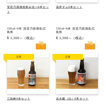
安芸乃国酒造飲み比べ6本セッ
温井ダム6本セット
ト
330㎖×6本 |安芸乃国酒造|広
330㎖×6本 |安芸乃国酒造|広
島県
島県
¥
¥
3,300
3,300
～（税込）
～（税込）
定番
定番
三段峡6本セット
吉水園（白）6本セット