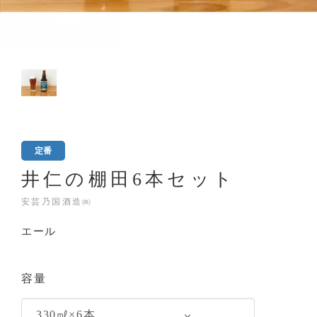
定番
井仁の棚田6本セット
安芸乃国酒造㈱
エール
容量