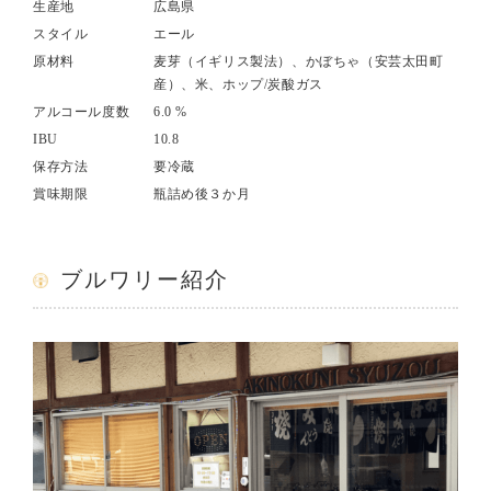
生産地
広島県
スタイル
エール
原材料
麦芽（イギリス製法）、かぼちゃ（安芸太田町
産）、米、ホップ/炭酸ガス
アルコール度数
6.0 %
IBU
10.8
保存方法
要冷蔵
賞味期限
瓶詰め後３か月
ブルワリー紹介