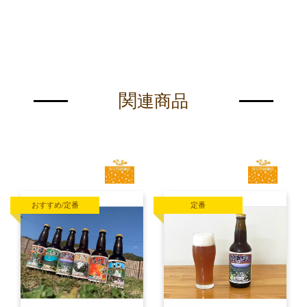
関
連商品
おすすめ/定番
定番