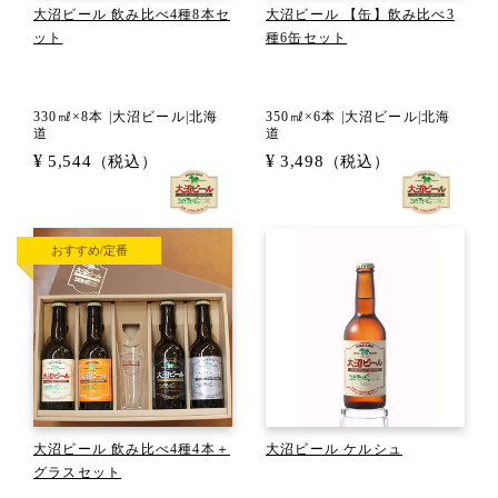
大沼ビール 飲み比べ4種8本セ
大沼ビール 【缶】飲み比べ3
ット
種6缶セット
330㎖×8本 |大沼ビール|北海
350㎖×6本 |大沼ビール|北海
道
道
¥
¥
5,544
3,498
（税込）
（税込）
おすすめ/定番
大沼ビール 飲み比べ4種4本＋
大沼ビール ケルシュ
グラスセット